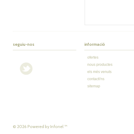
seguiu-nos
informació
ofertes
nous productes
els més venuts
contacti'ns
sitemap
© 2026 Powered by
Infonel
™