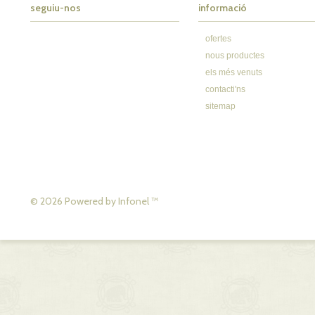
seguiu-nos
informació
ofertes
nous productes
els més venuts
contacti'ns
sitemap
© 2026 Powered by
Infonel
™