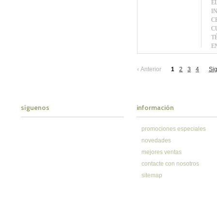
E
I
C
C
T
E
‹
Anterior
1
2
3
4
Si
síguenos
información
promociones especiales
novedades
mejores ventas
contacte con nosotros
sitemap