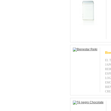
Bie
EL 
JAP
REI
ESP
LOG
EMO
BIE
CRE