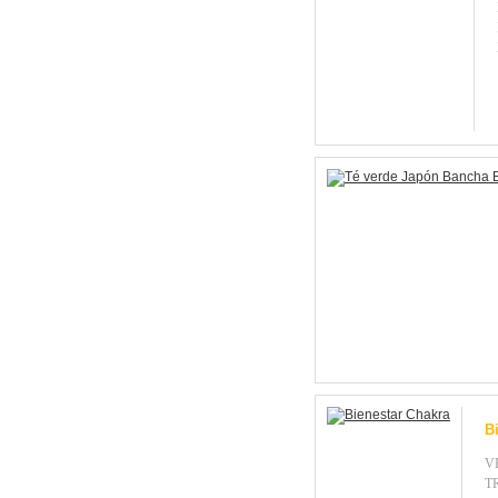
B
V
T