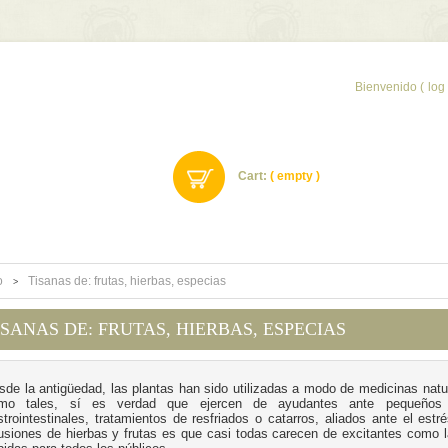
Bienvenido (
log 
Cart:
( empty )
o
Tisanas de: frutas, hierbas, especias
>
ISANAS DE: FRUTAS, HIERBAS, ESPECIAS
sde la antigüedad, las plantas han sido utilizadas a modo de medicinas nat
mo tales, sí es verdad que ejercen de ayudantes ante pequeños p
strointestinales, tratamientos de resfriados o catarros, aliados ante el estr
fusiones de hierbas y frutas es que casi todas carecen de excitantes como la