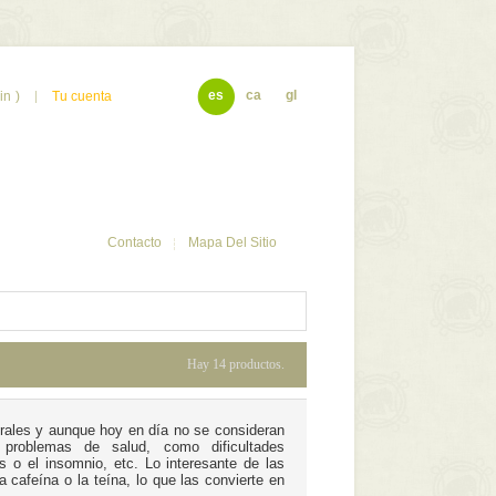
es
ca
gl
in
)
Tu cuenta
Contacto
Mapa Del Sitio
Hay 14 productos.
urales y aunque hoy en día no se consideran
roblemas de salud, como dificultades
és o el insomnio, etc. Lo interesante de las
 cafeína o la teína, lo que las convierte en