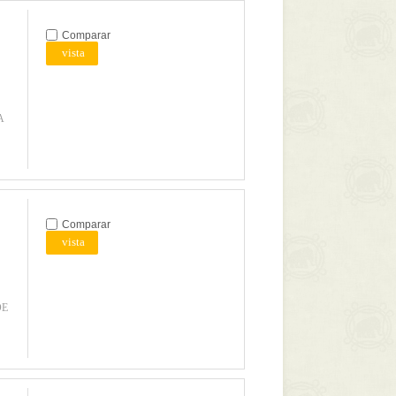
Comparar
vista
A
Comparar
vista
DE
.