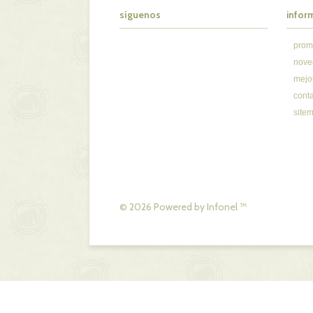
síguenos
infor
prom
nove
mejo
cont
site
© 2026 Powered by
Infonel
™