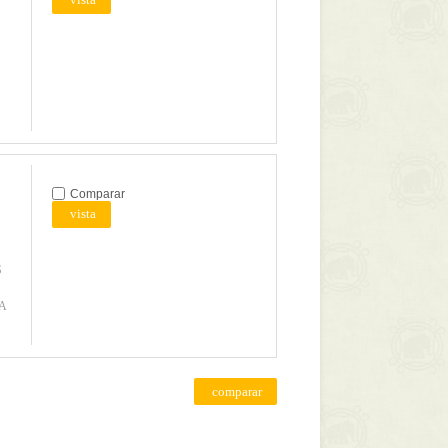
Comparar
vista
S
A