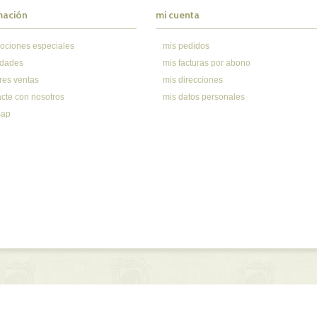
mación
mi cuenta
ociones especiales
mis pedidos
dades
mis facturas por abono
res ventas
mis direcciones
acte con nosotros
mis datos personales
Sign out
map