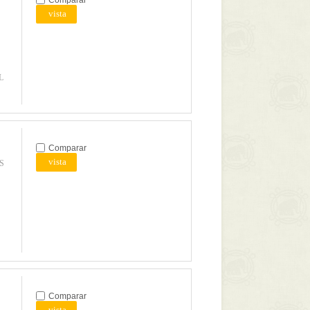
Comparar
vista
L
Comparar
vista
S
Comparar
vista