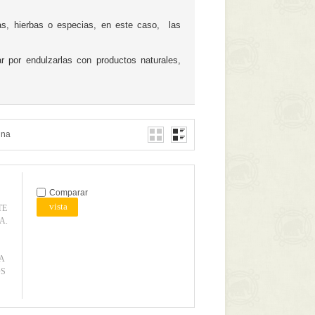
as, hierbas o especias, en este caso, las
r por endulzarlas con productos naturales,
ina
Comparar
vista
TE
A.
A
OS