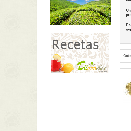
be
Un
pr
Pa
ev
Orde