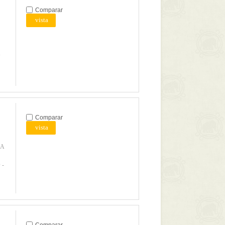
Comparar
vista
Y
Comparar
vista
RA
 -