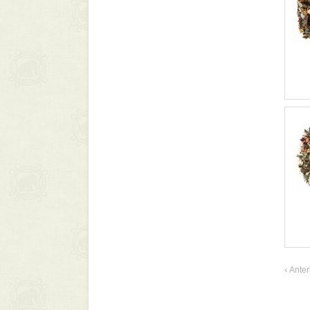
‹
Anter