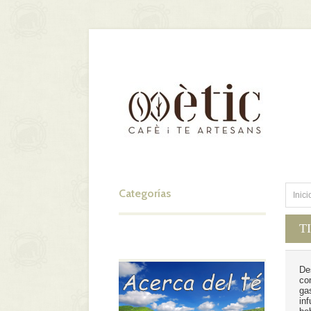
Categorías
Inici
T
De
co
ga
in