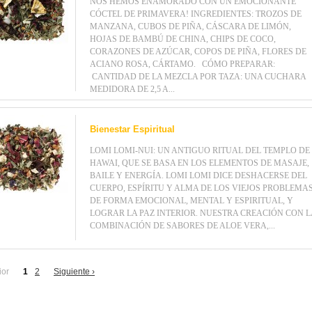
NOS HEMOS ENAMORADO CON UN EMOCIONANTE
CÓCTEL DE PRIMAVERA! INGREDIENTES: TROZOS DE
MANZANA, CUBOS DE PIÑA, CÁSCARA DE LIMÓN,
HOJAS DE BAMBÚ DE CHINA, CHIPS DE COCO,
CORAZONES DE AZÚCAR, COPOS DE PIÑA, FLORES DE
ACIANO ROSA, CÁRTAMO. CÓMO PREPARAR:
CANTIDAD DE LA MEZCLA POR TAZA: UNA CUCHARA
MEDIDORA DE 2,5 A...
Bienestar Espiritual
LOMI LOMI-NUI: UN ANTIGUO RITUAL DEL TEMPLO DE
HAWAI, QUE SE BASA EN LOS ELEMENTOS DE MASAJE,
BAILE Y ENERGÍA. LOMI LOMI DICE DESHACERSE DEL
CUERPO, ESPÍRITU Y ALMA DE LOS VIEJOS PROBLEMA
DE FORMA EMOCIONAL, MENTAL Y ESPIRITUAL, Y
LOGRAR LA PAZ INTERIOR. NUESTRA CREACIÓN CON L
COMBINACIÓN DE SABORES DE ALOE VERA,...
ior
1
2
Siguiente
›